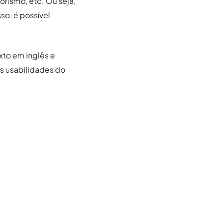
orismo, etc. Ou seja,
o, é possível
xto em inglês e
s usabilidades do