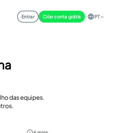
Entrar
Criar conta grátis
PT
na
lho das equipes.
tros.
6 mins