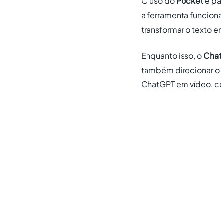
O uso do
Pocket
é pa
a ferramenta funcion
transformar o texto e
Enquanto isso, o
Cha
também direcionar o
ChatGPT em vídeo, co