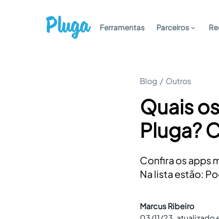
Ferramentas
Parceiros
Re
Blog
/
Outros
Quais os
Pluga? 
Confira os apps m
Na lista estão: P
Marcus Ribeiro
03/11/23
, atualizado