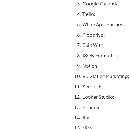
Google Calendar;
Trello;
WhatsApp Business;
Pipedrive;
Built With;
JSON Formatter;
Notion;
RD Station Marketing
Semrush;
Looker Studio;
Beamer;
Jira;
Miro;