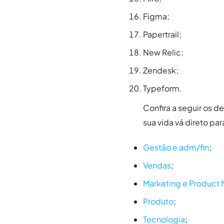
Figma;
Papertrail;
New Relic;
Zendesk;
Typeform.
Confira a seguir os d
sua vida vá direto pa
Gestão e adm/fin
;
Vendas
;
Marketing e Product 
Produto
;
Tecnologia
;