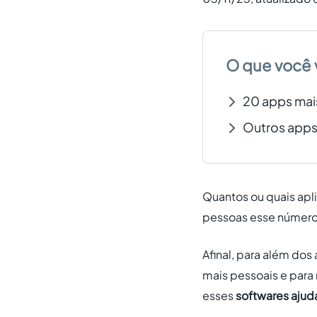
O que você 
20 apps mai
Outros apps 
Quantos ou quais apl
pessoas esse número 
Afinal, para além d
mais pessoais e para
esses
softwares ajud