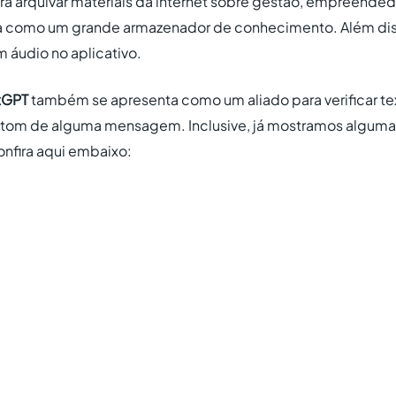
ra arquivar materiais da internet sobre gestão, empreended
a como um grande armazenador de conhecimento. Além diss
m áudio no aplicativo.
tGPT
também se apresenta como um aliado para verificar te
 tom de alguma mensagem. Inclusive, já mostramos alguma
nfira aqui embaixo: