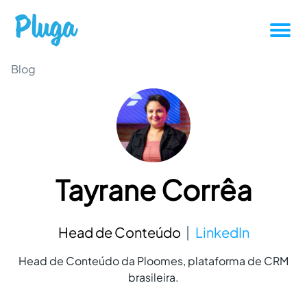
Tutoriais
Blog
Produtividade
Novidades da Pluga
Tayrane Corrêa
Casos de sucesso
Outros
Head de Conteúdo
LinkedIn
Head de Conteúdo da Ploomes, plataforma de CRM
Entrar
brasileira.