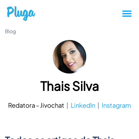
Tutoriais
Blog
Produtividade
Novidades da Pluga
Thais Silva
Casos de sucesso
Outros
Redatora - Jivochat
LinkedIn
Instagram
Entrar