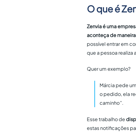
O que é Ze
Zenvia é uma empresa
aconteça de maneira 
possível entrar em 
que a pessoa realiza a
Quer um exemplo?
Márcia pede um 
o pedido, ela r
caminho
”.
Esse trabalho de
disp
estas notificações pa