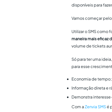
disponíveis para faze
Vamos começar pelo 
Utilizar o SMS como 
maneira mais eficaz 
volume de tickets au
Só para ter uma idei
para esse cresciment
Economia de tempo;
Informação direta e r
Demonstra interesse 
Com a
Zenvia SMS
é p