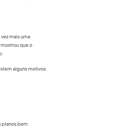
 vez mais uma
mostrou que o
o.
istem alguns motivos
om planos bem