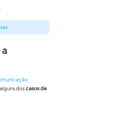

ntas
.
 a
comunicação
r alguns dos
casos de