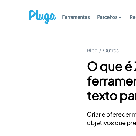
Ferramentas
Parceiros
Re
Blog
/
Outros
O que é 
ferrame
texto pa
Criar e oferecer 
objetivos que pre