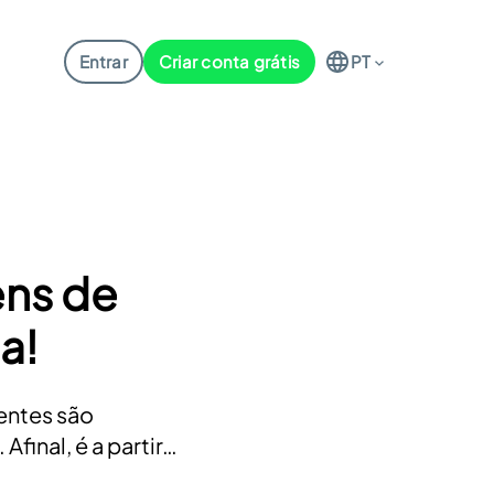
Entrar
Criar conta grátis
PT
ens de
a!
ientes são
final, é a partir…