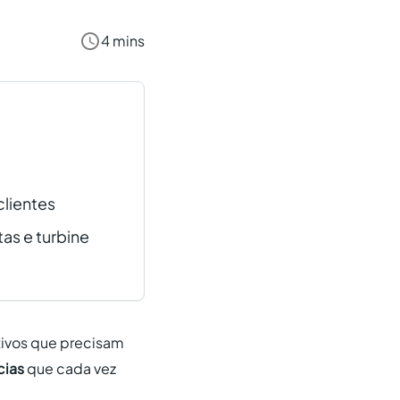
4 mins
clientes
as e turbine
etivos que precisam
cias
que cada vez