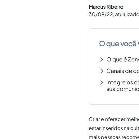
Marcus Ribeiro
30/09/22
, atualizad
O que você 
O que é Zen
Canais de c
Integre os c
sua comunic
Criar e oferecer melh
estar inseridos na cul
mais pessoas recomen