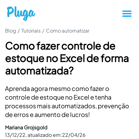
Blog
/
Tutoriais
/
Como automatizar
Tutoriais
Como fazer controle de
Produtividade
estoque no Excel de forma
Novidades da Pluga
automatizada?
Casos de sucesso
Aprenda agora mesmo como fazer o
controle de estoque no Excel e tenha
Outros
processos mais automatizados, prevenção
de erros e aumento de lucros!
Entrar
Mariana Grojsgold
13/12/22
, atualizado em:
22/04/26