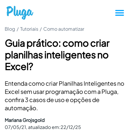
Blog
/
Tutoriais
/
Como automatizar
Tutoriais
Guia prático: como criar
Produtividade
planilhas inteligentes no
Novidades da Pluga
Excel?
Casos de sucesso
Entenda como criar Planilhas Inteligentes no
Excel sem usar programação com a Pluga,
Outros
confira 3 casos de uso e opções de
automação.
Entrar
Mariana Grojsgold
07/05/21
, atualizado em:
22/12/25