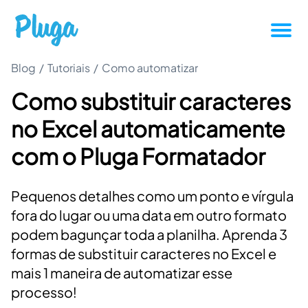
Blog
/
Tutoriais
/
Como automatizar
Tutoriais
Como substituir caracteres
Produtividade
no Excel automaticamente
Novidades da Pluga
com o Pluga Formatador
Casos de sucesso
Pequenos detalhes como um ponto e vírgula
fora do lugar ou uma data em outro formato
Outros
podem bagunçar toda a planilha. Aprenda 3
formas de substituir caracteres no Excel e
mais 1 maneira de automatizar esse
Entrar
processo!