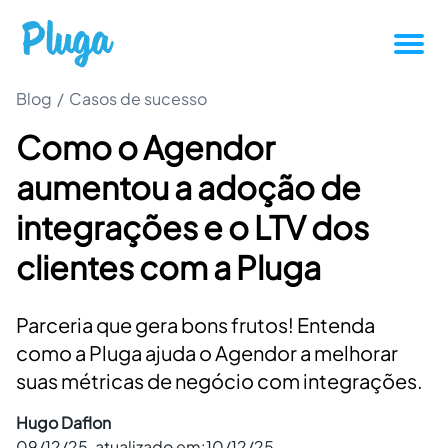
Blog
/
Casos de sucesso
Tutoriais
Como o Agendor
Produtividade
aumentou a adoção de
Novidades da Pluga
integrações e o LTV dos
clientes com a Pluga
Casos de sucesso
Parceria que gera bons frutos! Entenda
Outros
como a Pluga ajuda o Agendor a melhorar
suas métricas de negócio com integrações.
Entrar
Hugo Daflon
09/12/25
, atualizado em:
10/12/25