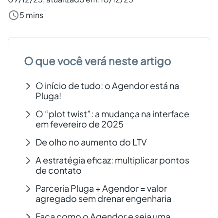
Criar conta grátis
5 mins
PT
O que você verá neste artigo
O início de tudo: o Agendor está na
Pluga!
O “plot twist”: a mudança na interface
em fevereiro de 2025
De olho no aumento do LTV
A estratégia eficaz: multiplicar pontos
de contato
Parceria Pluga + Agendor = valor
agregado sem drenar engenharia
Faça como o Agendor e seja uma