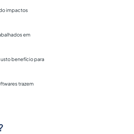
ndo impactos
rabalhados em
usto benefício para
oftwares trazem
?