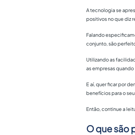
A tecnologia se apr
positivos no que diz
Falando especificame
conjunto, são perfeit
Utilizando as facili
as empresas quando 
E aí, quer ficar por 
benefícios para o se
Então, continue a leit
O que são p