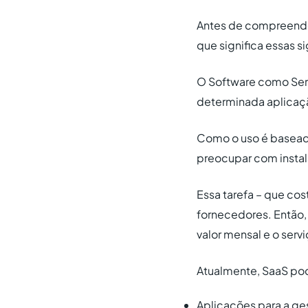
Antes de compreender 
que significa essas s
O Software como Serv
determinada aplicaçã
Como o uso é baseado
preocupar com instal
Essa tarefa – que cos
fornecedores. Então,
valor mensal e o servi
Atualmente, SaaS po
Aplicações para a ges