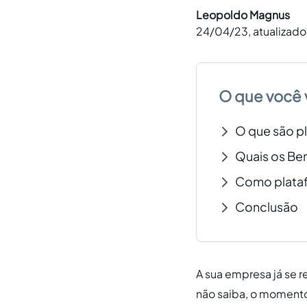
Leopoldo Magnus
24/04/23
, atualizad
O que você 
O que são pl
Quais os Ben
Como plataf
Conclusão
A sua empresa já se 
não saiba, o momento 