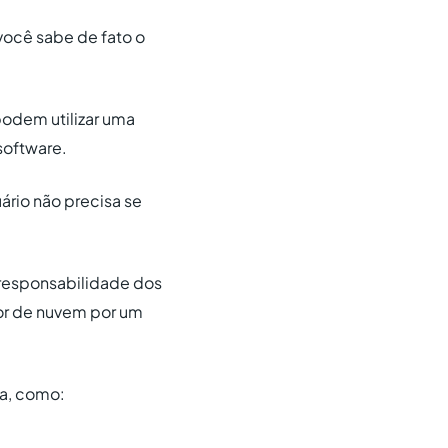
 você sabe de fato o
podem utilizar uma
software.
rio não precisa se
r responsabilidade dos
dor de nuvem por um
a, como: