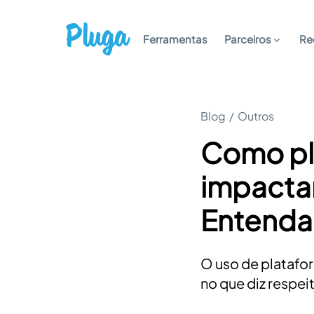
Ferramentas
Parceiros
Re
Blog
/
Outros
Como pla
impacta
Entenda
O uso de platafo
no que diz respe