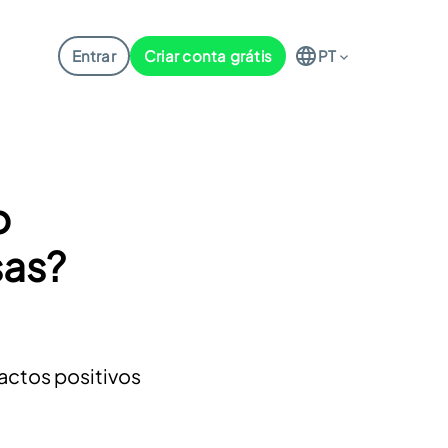
Entrar
Criar conta grátis
PT
o
sas?
actos positivos