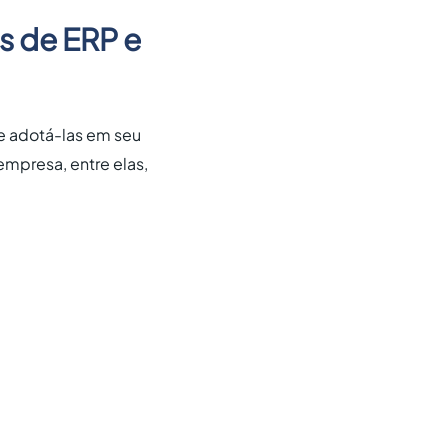
s de ERP e
ue adotá-las em seu
empresa, entre elas,