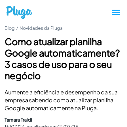
Blog
/
Novidades da Pluga
Tutoriais
Como atualizar planilha
Produtividade
Google automaticamente?
Novidades da Pluga
3 casos de uso para o seu
negócio
Casos de sucesso
Aumente a eficiência e desempenho da sua
Outros
empresa sabendo como atualizar planilha
Google automaticamente na Pluga.
Entrar
Tamara Traldi
16/07/24
, atualizado em:
21/07/25