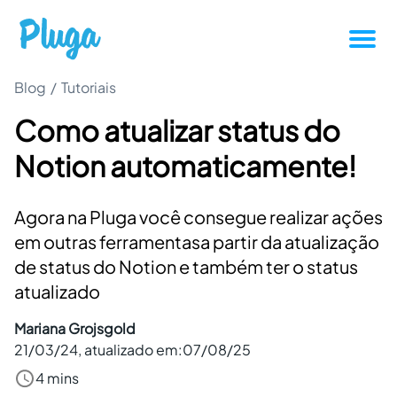
Blog
/
Tutoriais
Tutoriais
Como atualizar status do
Produtividade
Notion automaticamente!
Novidades da Pluga
Agora na Pluga você consegue realizar ações
Casos de sucesso
em outras ferramentasa partir da atualização
de status do Notion e também ter o status
atualizado
Outros
Mariana Grojsgold
21/03/24
, atualizado em:
07/08/25
Entrar
4 mins