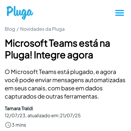
Blog
/
Novidades da Pluga
Tutoriais
Microsoft Teams está na
Produtividade
Pluga! Integre agora
Novidades da Pluga
O Microsoft Teams está plugado, e agora
Casos de sucesso
você pode enviar mensagens automatizadas
em seus canais, com base em dados
capturados de outras ferramentas.
Outros
Tamara Traldi
12/07/23
, atualizado em:
21/07/25
Entrar
3 mins