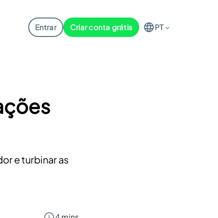
Entrar
Criar conta grátis
PT
rações
r e turbinar as
4 mins