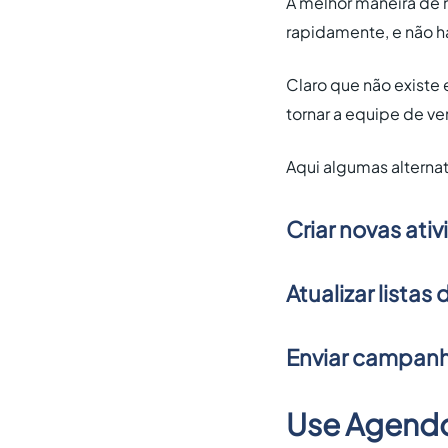
A melhor maneira de 
rapidamente, e não 
Claro que não existe 
tornar a equipe de ve
Aqui algumas alterna
Criar novas ati
Atualizar listas
Enviar campanh
Use Agendo