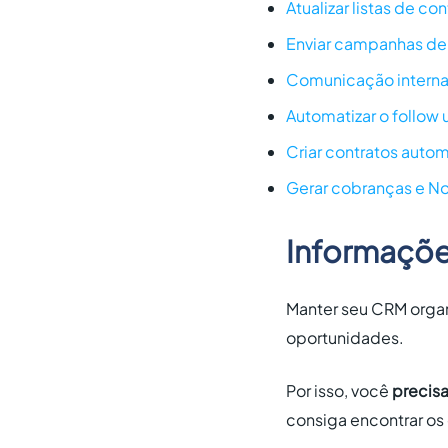
Atualizar listas de co
Enviar campanhas de 
Comunicação intern
Automatizar o follow 
Criar contratos aut
Gerar cobranças e No
Informações
Manter seu CRM organ
oportunidades.
Por isso, você
precis
consiga encontrar os