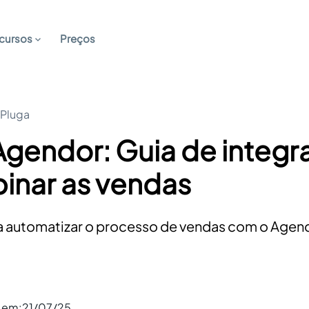
cursos
Preços
 Pluga
Agendor: Guia de integ
binar as vendas
a automatizar o processo de vendas com o Agendo
o em:
21/07/25