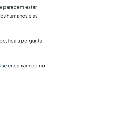
ue parecem estar
ros humanos e as
e, fica a pergunta:
a
se encaixam como