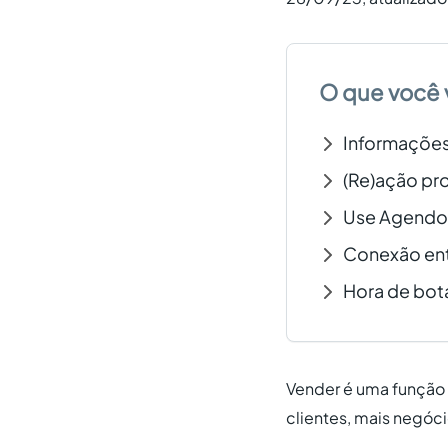
O que você 
Informações 
(Re)ação pro
Use Agendor
Conexão entr
Hora de bot
Vender é uma função 
clientes, mais negóci