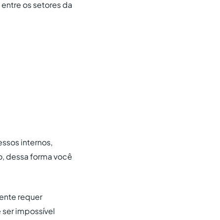
entre os setores da
essos internos,
o, dessa forma você
ente requer
 ser impossível