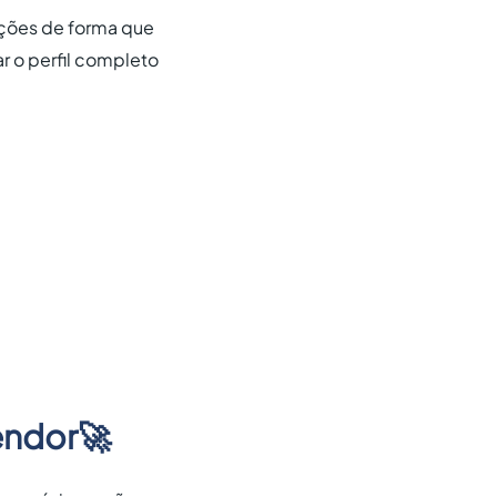
ações de forma que
 o perfil completo
endor🚀