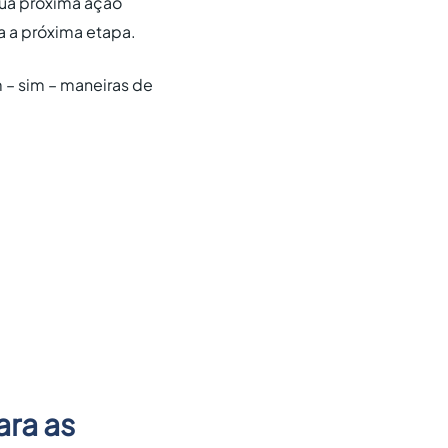
sua próxima ação
 a próxima etapa.
 – sim – maneiras de
ara as