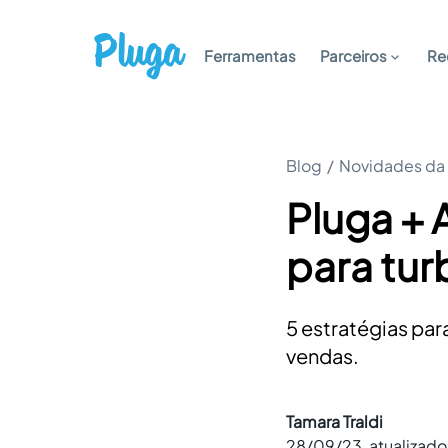
Ferramentas
Parceiros
Re
Blog
/
Novidades da
Pluga + 
para tur
5 estratégias par
vendas.
Tamara Traldi
28/09/23
, atualizad