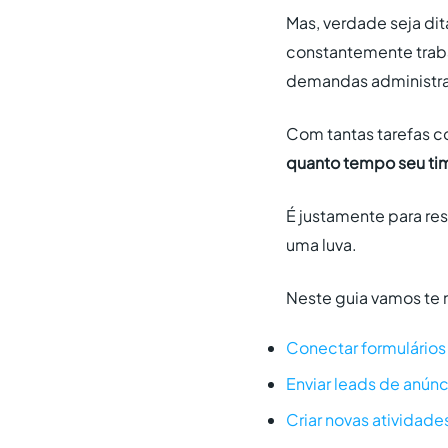
Mas, verdade seja di
constantemente traba
demandas administra
Com tantas tarefas co
quanto tempo seu tim
É justamente para res
uma luva.
Neste guia vamos te 
Conectar formulários
Enviar leads de anún
Criar novas atividade