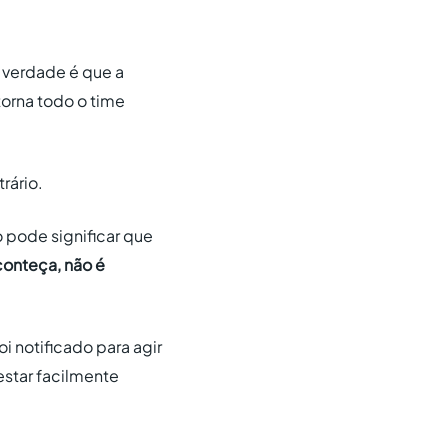
 verdade é que a
torna todo o time
rário.
 pode significar que
conteça, não é
 notificado para agir
estar facilmente