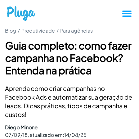
Blog
/
Produtividade
/
Tutoriais
Para agências
Guia completo: como fazer
Produtividade
campanha no Facebook?
Novidades da Pluga
Entenda na prática
Casos de sucesso
Aprenda como criar campanhas no
Facebook Ads e automatizar sua geração de
Outros
leads. Dicas práticas, tipos de campanha e
custos!
Entrar
Diego Minone
07/09/18
, atualizado em:
14/08/25