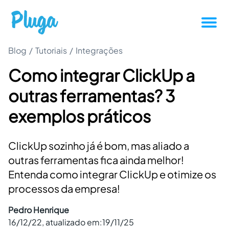
Blog
/
Tutoriais
/
Integrações
Tutoriais
Como integrar ClickUp a
Produtividade
outras ferramentas? 3
Novidades da Pluga
exemplos práticos
Casos de sucesso
ClickUp sozinho já é bom, mas aliado a
outras ferramentas fica ainda melhor!
Outros
Entenda como integrar ClickUp e otimize os
processos da empresa!
Entrar
Pedro Henrique
16/12/22
, atualizado em:
19/11/25