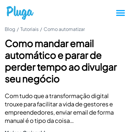
Blog
/
Tutoriais
/
Como automatizar
Tutoriais
Como mandar email
Produtividade
automático e parar de
Novidades da Pluga
perder tempo ao divulgar
seu negócio
Casos de sucesso
Com tudo que a transformação digital
Outros
trouxe para facilitar a vida de gestores e
empreendedores, enviar email de forma
Entrar
manual é o tipo da coisa…