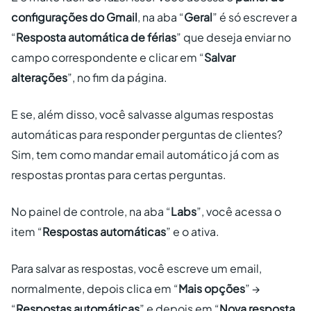
configurações do Gmail
, na aba “
Geral
” é só escrever a
“
Resposta automática de férias
” que deseja enviar no
campo correspondente e clicar em “
Salvar
alterações
”, no fim da página.
E se, além disso, você salvasse algumas respostas
automáticas para responder perguntas de clientes?
Sim, tem como mandar email automático já com as
respostas prontas para certas perguntas.
No painel de controle, na aba “
Labs
”, você acessa o
item “
Respostas automáticas
” e o ativa.
Para salvar as respostas, você escreve um email,
normalmente, depois clica em “
Mais opções
” →
“
Respostas automáticas
” e depois em “
Nova resposta