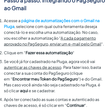
Passo a passo: integrando o PagSeguro
ao Gmail
Acesse a
página de automatizações com o Gmail na
Pluga
, selecione com qual outra ferramenta deseja
conectá-lo e escolha uma automatização. No caso,
vou escolher a automatização “
A cada pagamento
aprovado no PagSeguro, enviar um e-mail pelo Gmail
“.
Clique em “
Fazer essa automatização
“
Se você já for cadastrado na Pluga, agora você vai
autenticar as chaves de acesso
. Para fazer isso, basta
conectar a sua conta do PagSeguro (clique
em “
Encontrar meu Token do PagSeguro
“) e do Gmail.
Mas caso você ainda não seja cadastrado na Pluga, é
só clicar
aqui
e se cadastrar.
Após ter conectado as suas contas e autenticado as
chaves de acesso, é só clicar em “
Continuar
“.