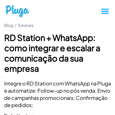
Blog
/
Tutoriais
Tutoriais
RD Station + WhatsApp:
Produtividade
como integrar e escalar a
Novidades da Pluga
comunicação da sua
empresa
Casos de sucesso
Integre o RD Station com WhatsApp na Pluga
Outros
e automatize: Follow-up no pós venda; Envio
de campanhas promocionais; Confirmação
Entrar
de pedidos;