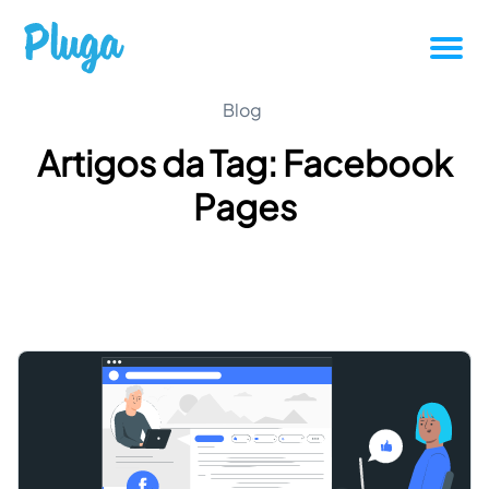
Tutoriais
Blog
Artigos da Tag: Facebook
Produtividade
Pages
Novidades da Pluga
Casos de sucesso
Outros
Entrar