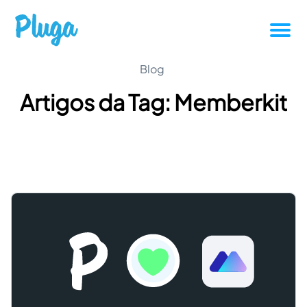
Tutoriais
Blog
Artigos da Tag: Memberkit
Produtividade
Novidades da Pluga
Casos de sucesso
Outros
Entrar