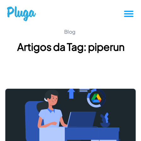
Tutoriais
Blog
Artigos da Tag: piperun
Produtividade
Novidades da Pluga
Casos de sucesso
Outros
Entrar