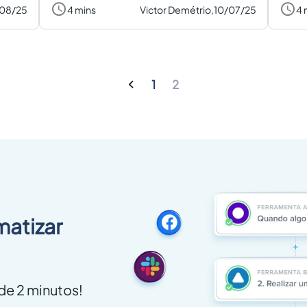
/08/25
4 mins
Victor Demétrio,
10/07/25
4 
1
2
matizar
e 2 minutos!