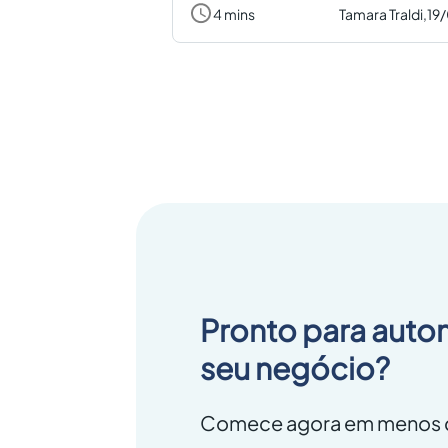
4 mins
Tamara Traldi,
19
Pronto para auto
seu negócio?
Comece agora em menos d