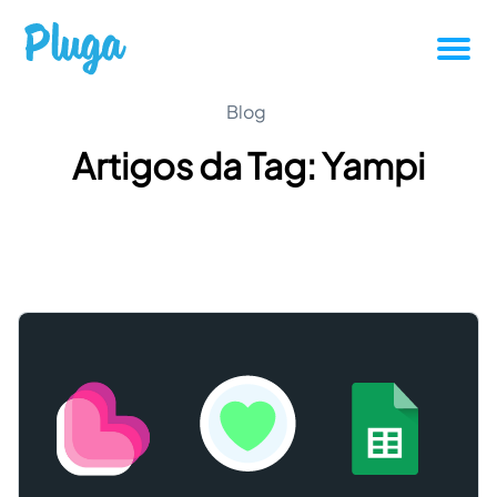
Tutoriais
Blog
Artigos da Tag: Yampi
Produtividade
Novidades da Pluga
Casos de sucesso
Outros
Entrar