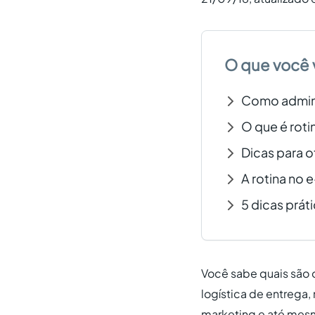
O que você 
Como adminis
O que é roti
Dicas para o
A rotina no
5 dicas prát
Você sabe quais são 
logística de entrega,
marketing e até mesm