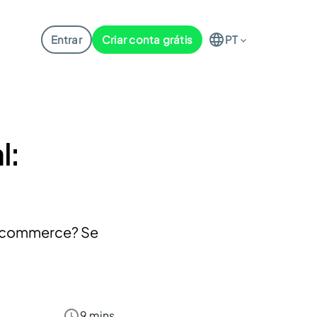
Entrar
Criar conta grátis
PT
l:
 e-commerce? Se
9 mins