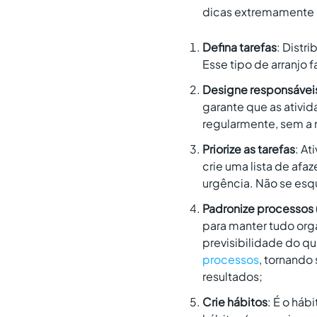
dicas extremamente ú
Defina tarefas
: Distr
Esse tipo de arranjo
Designe responsávei
garante que as ativid
regularmente, sem a
Priorize as tarefas
: At
crie uma lista de afa
urgência. Não se esq
Padronize processos 
para manter tudo org
previsibilidade do qu
processos
, tornando
resultados;
Crie hábitos
: É o háb