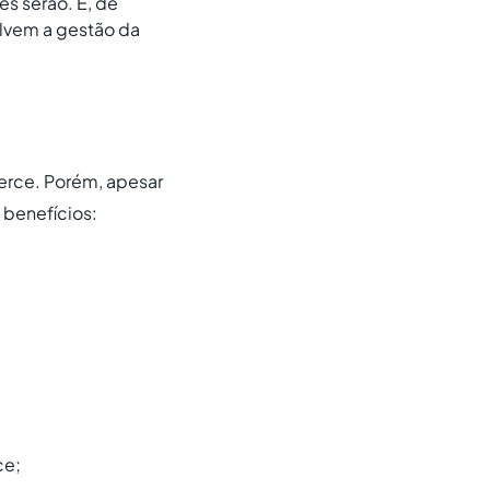
es serão. E, de
olvem a gestão da
merce. Porém, apesar
 benefícios:
ce;