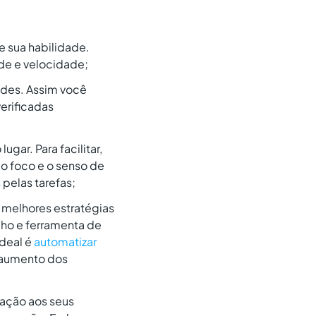
e sua habilidade.
ade e velocidade;
dades. Assim você
erificadas
gar. Para facilitar,
 o foco e o senso de
pelas tarefas;
 melhores estratégias
ho e ferramenta de
ideal é
automatizar
m aumento dos
elação aos seus