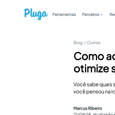
Ferramentas
Parceiros
Re
Blog
/
Outros
Como adm
otimize 
Você sabe quais 
você pensou na lo
Marcus Ribeiro
21/09/18
, atualizado