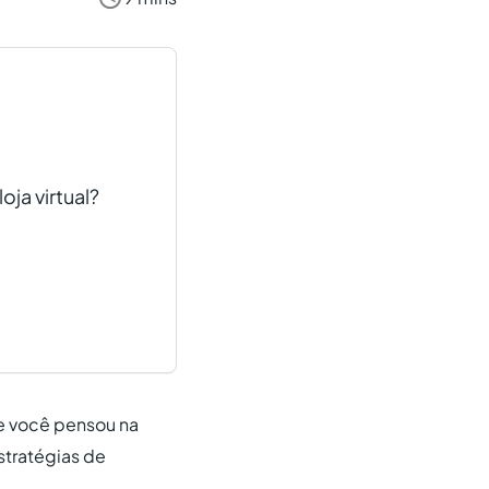
oja virtual?
e você pensou na
stratégias de
.