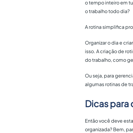
o tempo inteiro em tu
o trabalho todo dia?
A rotina simplifica 
Organizar o dia e cri
isso. A criação de r
do trabalho, como ger
Ou seja, para gerenc
algumas rotinas de tr
Dicas para 
Então você deve estar
organizada? Bem, par