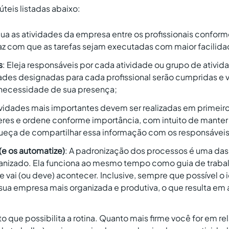
teis listadas abaixo:
ibua as atividades da empresa entre os profissionais conform
 faz com que as tarefas sejam executadas com maior facilid
s
: Eleja responsáveis por cada atividade ou grupo de ativi
ades designadas para cada profissional serão cumpridas e v
 necessidade de sua presença;
ividades mais importantes devem ser realizadas em primeiro lu
zeres e ordene conforme importância, com intuito de manter
ueça de compartilhar essa informação com os responsáveis 
(e os automatize)
: A padronização dos processos é uma das
anizado. Ela funciona ao mesmo tempo como guia de trabal
e vai (ou deve) acontecer. Inclusive, sempre que possível o 
 sua empresa mais organizada e produtiva, o que resulta e
ito que possibilita a rotina. Quanto mais firme você for em r