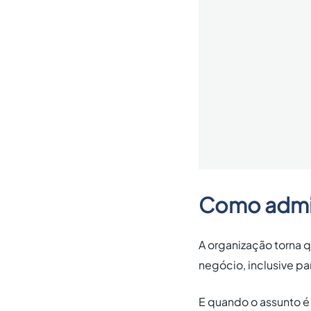
Como admini
A organização torna q
negócio, inclusive para
E quando o assunto é