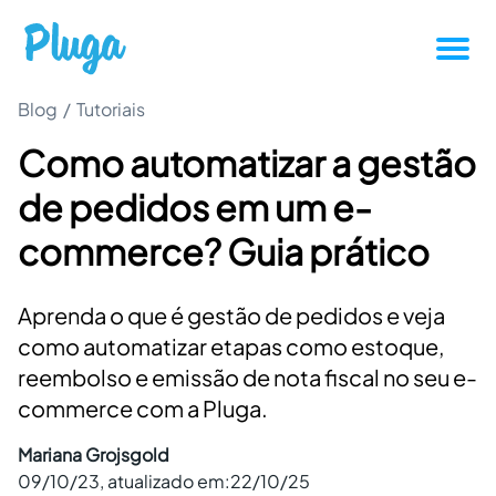
Blog
/
Tutoriais
Tutoriais
Como automatizar a gestão
Produtividade
de pedidos em um e-
Novidades da Pluga
commerce? Guia prático
Casos de sucesso
Aprenda o que é gestão de pedidos e veja
como automatizar etapas como estoque,
Outros
reembolso e emissão de nota fiscal no seu e-
commerce com a Pluga.
Entrar
Mariana Grojsgold
09/10/23
, atualizado em:
22/10/25