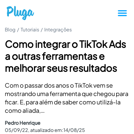
Blog
/
Tutoriais
/
Integrações
Tutoriais
Como integrar o TikTok Ads
Produtividade
a outras ferramentas e
Novidades da Pluga
melhorar seus resultados
Casos de sucesso
Com o passar dos anos o TikTok vem se
mostrando uma ferramenta que chegou para
Outros
ficar. E, para além de saber como utilizá-la
como aliada,…
Entrar
Pedro Henrique
05/09/22
, atualizado em:
14/08/25