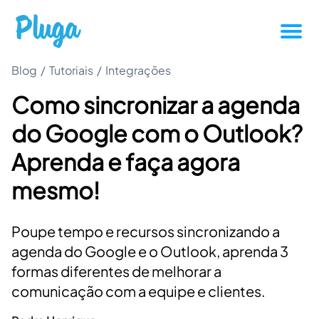
Blog
/
Tutoriais
/
Integrações
Tutoriais
Como sincronizar a agenda
Produtividade
do Google com o Outlook?
Novidades da Pluga
Aprenda e faça agora
mesmo!
Casos de sucesso
Poupe tempo e recursos sincronizando a
Outros
agenda do Google e o Outlook, aprenda 3
formas diferentes de melhorar a
Entrar
comunicação com a equipe e clientes.