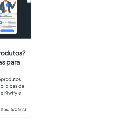
rodutos?
as para
oprodutos
so, dicas de
e Kiwify e
attos,
16/06/23