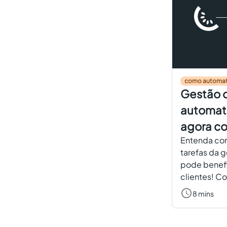
como automat
Gestão d
automat
agora co
Entenda co
tarefas da g
pode benefi
clientes! C
8 mins