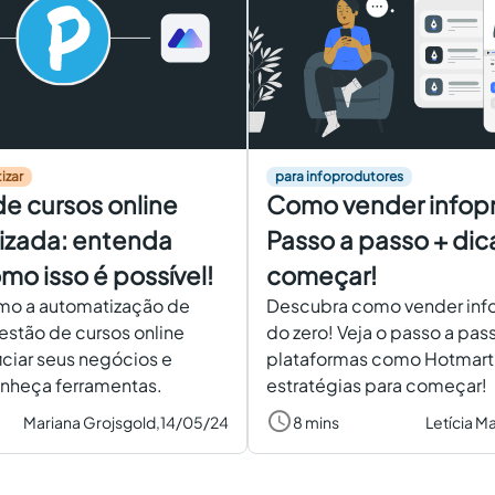
izar
para infoprodutores
e cursos online
Como vender infop
izada: entenda
Passo a passo + dic
mo isso é possível!
começar!
mo a automatização de
Descubra como vender inf
estão de cursos online
do zero! Veja o passo a pas
ciar seus negócios e
plataformas como Hotmart 
onheça ferramentas.
estratégias para começar!
Mariana Grojsgold,
14/05/24
8 mins
Letícia M