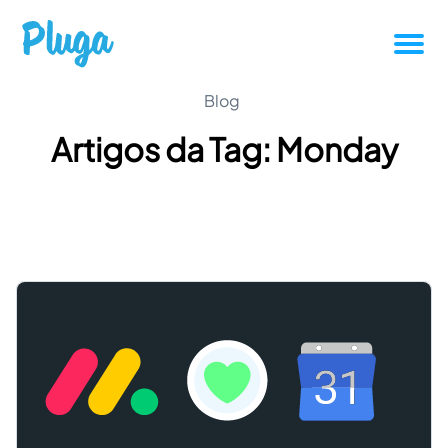
Tutoriais
Blog
Artigos da Tag: Monday
Produtividade
Novidades da Pluga
Casos de sucesso
Outros
Entrar