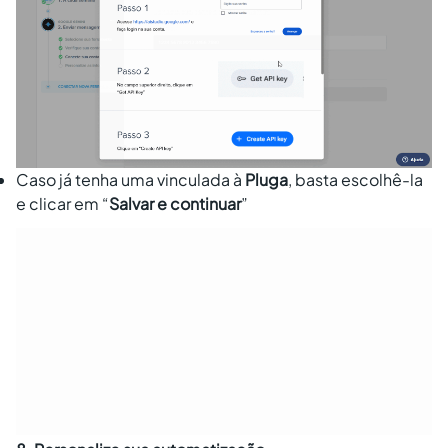
Caso já tenha uma vinculada à
Pluga
, basta escolhê-la
e clicar em “
Salvar e continuar
”