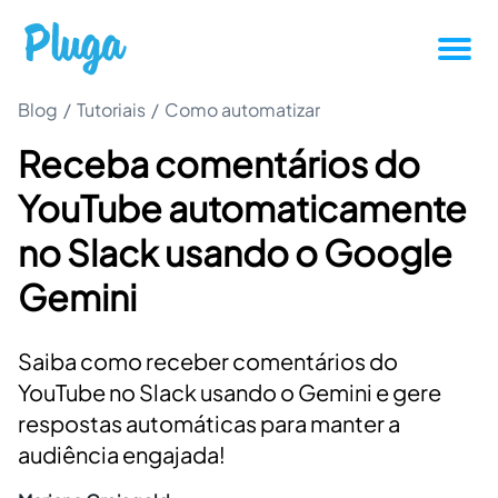
Blog
/
Tutoriais
/
Como automatizar
Tutoriais
Receba comentários do
Produtividade
YouTube automaticamente
Novidades da Pluga
no Slack usando o Google
Gemini
Casos de sucesso
Saiba como receber comentários do
Outros
YouTube no Slack usando o Gemini e gere
respostas automáticas para manter a
Entrar
audiência engajada!