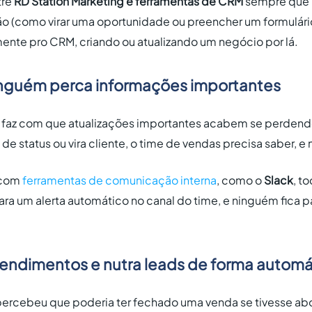
tre
RD Station Marketing e ferramentas de CRM
sempre que 
 (como virar uma oportunidade ou preencher um formulário e
nte pro CRM, criando ou atualizando um negócio por lá.
nguém perca informações importantes
dia faz com que atualizações importantes acabem se perdend
de status ou vira cliente, o time de vendas precisa saber, e 
o com
ferramentas de comunicação interna
, como o
Slack
, t
ara um alerta automático no canal do time, e ninguém fica pa
tendimentos e nutra leads de forma automá
ercebeu que poderia ter fechado uma venda se tivesse ab