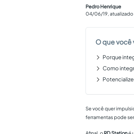
Pedro Henrique
04/06/19
, atualizad
O que você 
Porque integ
Como integr
Potencialize
Se você quer impulsi
ferramentas pode ser
Afinal, o
RD Station
é 