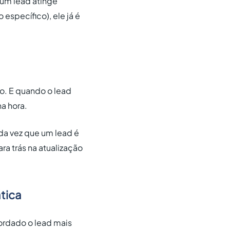
um lead atinge
specífico), ele já é
o. E quando o lead
na hora.
oda vez que um lead é
ra trás na atualização
tica
ordado o lead mais