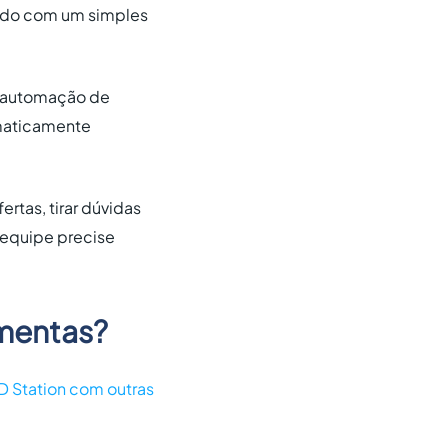
çado com um simples
e automação de
omaticamente
ertas, tirar dúvidas
a equipe precise
amentas?
RD Station com outras