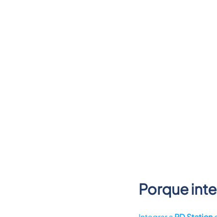
Porque inte
Integrar a
RD Station
c