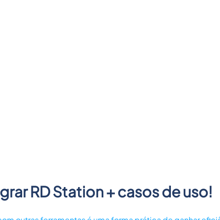
grar RD Station + casos de uso!
om outras ferramentas é uma forma prática de ganhar eficiên