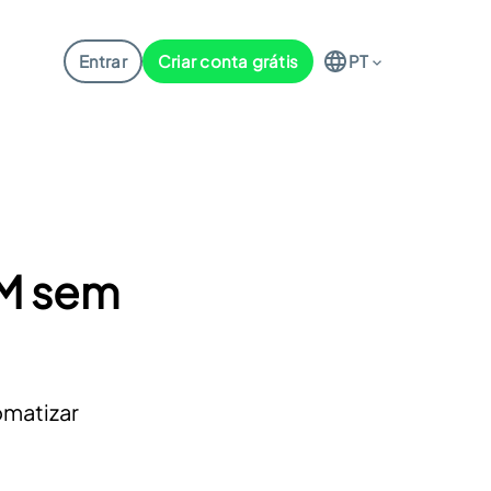
Entrar
Criar conta grátis
PT
RM sem
omatizar