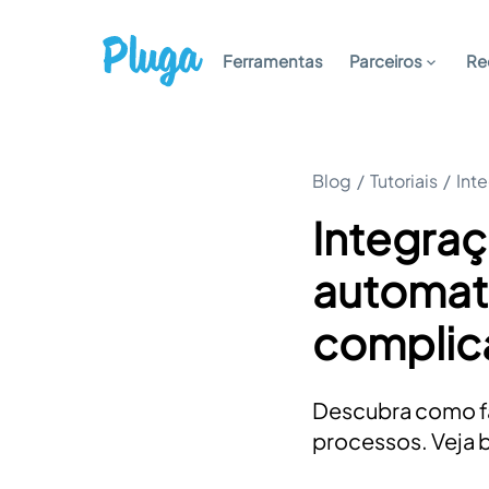
Ferramentas
Parceiros
Re
Blog
/
Tutoriais
/
Int
Integra
automat
complic
Descubra como fa
processos. Veja b