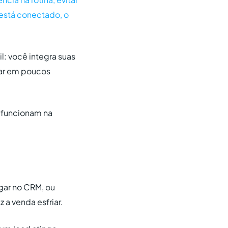
 está conectado, o
il: você integra suas
dar em poucos
 funcionam na
gar no CRM, ou
 a venda esfriar.