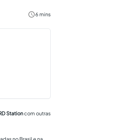
6 mins
RD Station
com outras
das no Brasil e na