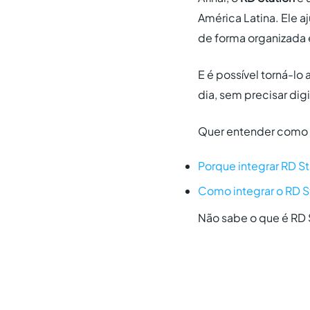
América Latina. Ele a
de forma organizada 
E é possível torná-lo
dia, sem precisar digi
Quer entender como fa
Porque integrar RD St
Como integrar o RD S
Não sabe o que é RD S