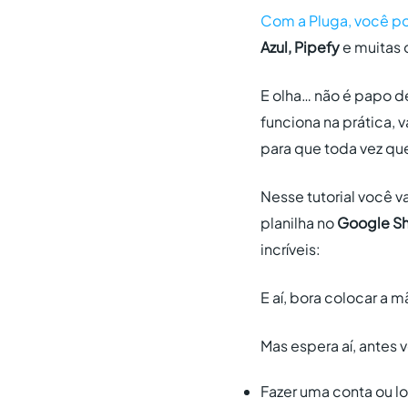
Com a Pluga, você 
Azul, Pipefy
e muitas 
E olha… não é papo 
funciona na prática,
para que toda vez que
Nesse tutorial você 
planilha no
Google S
incríveis:
E aí, bora colocar a 
Mas espera aí, antes 
Fazer uma conta ou l