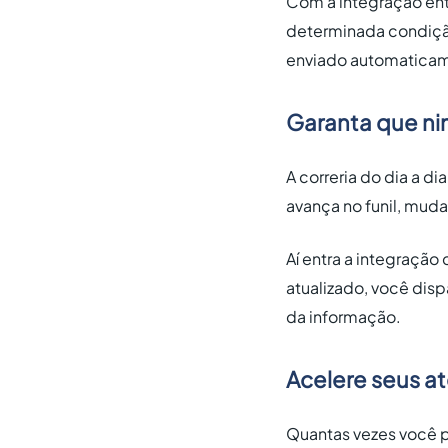
Com a integração en
determinada condição
enviado automaticame
Garanta que ni
A correria do dia a 
avança no funil, muda 
Aí entra a integraçã
atualizado, você disp
da informação.
Acelere seus a
Quantas vezes você p