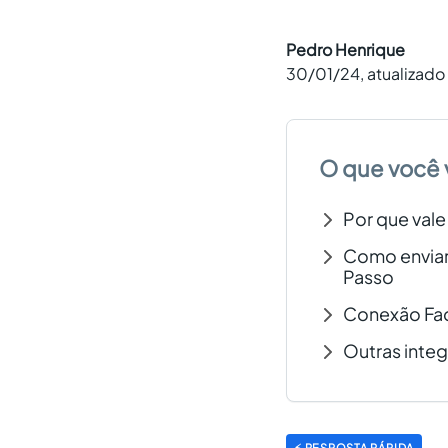
Pedro Henrique
30/01/24
, atualizad
O que você 
Por que val
Como enviar
Passo
Conexão Fa
Outras inte
⚡ RESPOSTA RÁPIDA