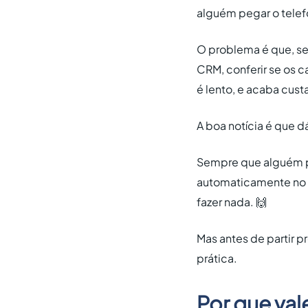
alguém pegar o telef
O problema é que, s
CRM, conferir se os c
é lento, e acaba cust
A boa notícia é que d
Sempre que alguém pr
automaticamente no 
fazer nada. 🙌
Mas antes de partir p
prática.
Por que va