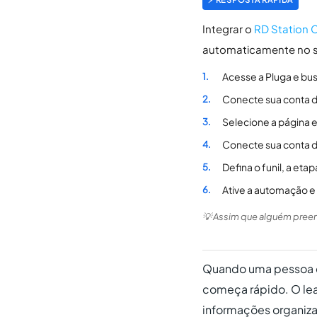
Integrar o
RD Station
automaticamente no se
Acesse a Pluga e bu
1.
Conecte sua conta d
2.
Selecione a página e
3.
Conecte sua conta 
4.
Defina o funil, a et
5.
Ative a automação e
6.
💡 Assim que alguém preenc
Quando uma pessoa co
começa rápido. O lea
informações organizad