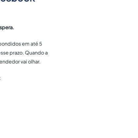
spera.
spondidos em até 5
esse prazo. Quando a
endedor vai olhar.
: