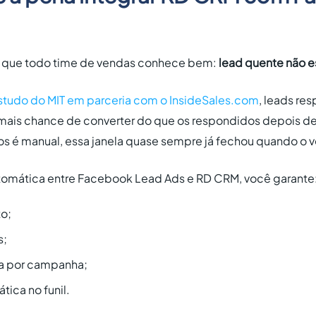
e que todo time de vendas conhece bem:
lead quente não e
studo do MIT em parceria com o InsideSales.com
, leads re
mais chance de converter do que os respondidos depois d
os é manual, essa janela quase sempre já fechou quando o v
tomática entre Facebook Lead Ads e RD CRM, você garante
o;
s;
ta por campanha;
ica no funil.