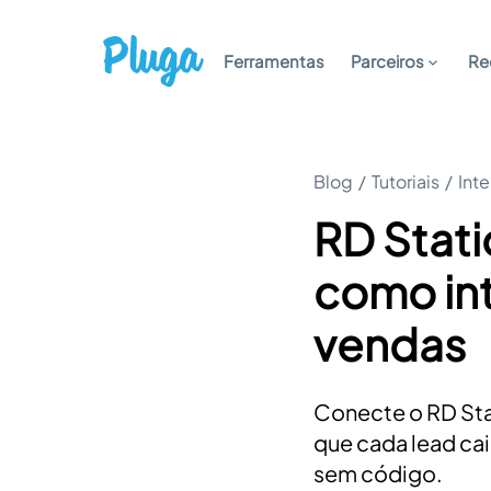
Ferramentas
Parceiros
Re
Blog
/
Tutoriais
/
Int
RD Stat
como int
vendas
Conecte o RD Sta
que cada lead caia
sem código.