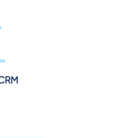
o
sos
 CRM