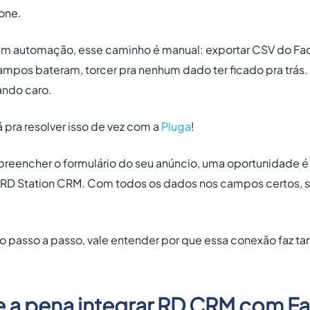
one.
em automação, esse caminho é manual: exportar CSV do Fa
ampos bateram, torcer pra nenhum dado ter ficado pra trás.
ando caro.
á pra resolver isso de vez com a
Pluga
!
eencher o formulário do seu anúncio, uma oportunidade é
RD Station CRM. Com todos os dados nos campos certos, s
ro passo a passo, vale entender por que essa conexão faz ta
le a pena integrar RD CRM com 