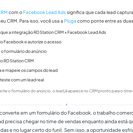
 CRM
com o
Facebook Lead Ads
significa que cada lead captur
u CRM. Para isso, você usa a
Pluga
como ponte entre as duas
sque a integração RD Station CRM + Facebook Lead Ads
o Facebook e autorize o acesso
 o formulário do anúncio
do RD Station CRM
apa e mapeie os campos do lead
 teste com um lead real
he o formulário do anúncio, o lead já aparece no CRM pronto para o time 
⚡
nverte em um formulário do Facebook, o trabalho comerci
d precisa chegar no time de vendas enquanto ainda está q
as e no lugar certo do funil. Sem isso, a oportunidade esf