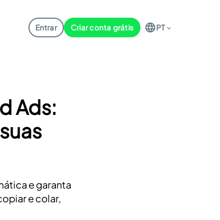
Entrar
Criar conta grátis
PT
d Ads:
 suas
ática e garanta
copiar e colar,