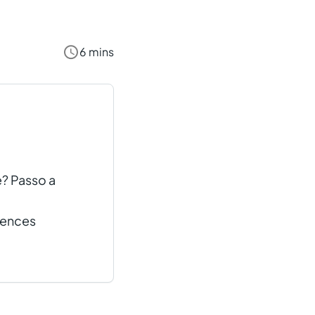
6 mins
? Passo a
iences