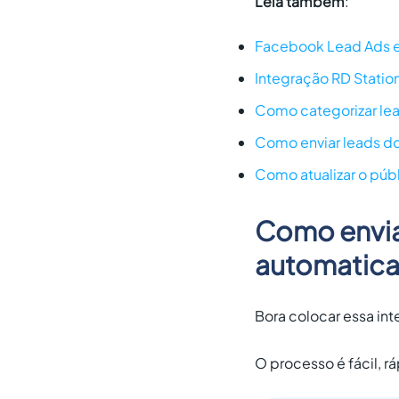
Leia também
:
Facebook Lead Ads e
Integração RD Stati
Como categorizar le
Como enviar leads do
Como atualizar o púb
Como envia
automatica
Bora colocar essa int
O processo é fácil, r