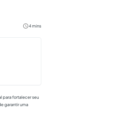
4 mins
l para fortalecer seu
de garantir uma