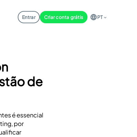
Entrar
Criar conta grátis
PT
on
estão de
ntes é essencial
ting, por
alificar