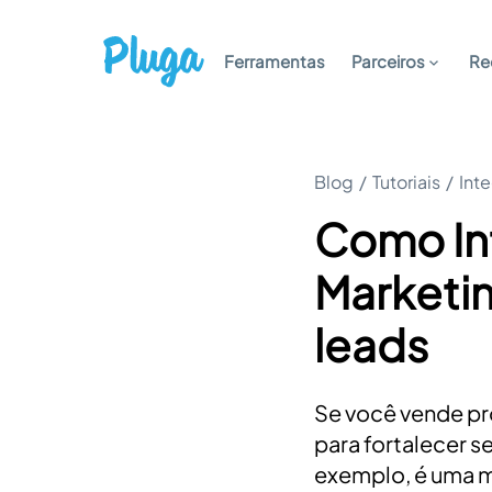
Ferramentas
Parceiros
Re
Blog
/
Tutoriais
/
Int
Como Int
Marketin
leads
Se você vende pro
para fortalecer s
exemplo, é uma ma