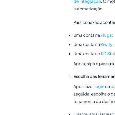
de integração
. O mo
automatização.
Para conexão acontec
Uma conta na
Pluga
;
Uma conta na
Kiwify
;
Uma conta no
RD Sta
Agora, siga o passo a
Escolha das ferrament
Após fazer
login
ou
ca
seguida, escolha o g
ferramenta de destin
Criar ou atualizar le