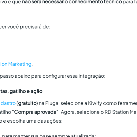
tivo é que
não será necessário conhecimento técnico
para f
er você precisará de:
tion Marketing
.
 passo abaixo para configurar essa integração:
as, gatilho e ação
dastro
(
gratuito
) na Pluga, selecione a Kiwify como ferram
atilho
“Compra aprovada”
. Agora, selecione o RD Station M
o e escolha uma das ações:
ad: para manter sua base sempre atualizada;