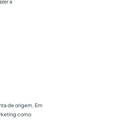
azer a
enta de origem. Em
arketing como