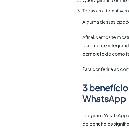
Quer agilizar e otimi
Todas as alternativas 
Alguma dessas opções
Afinal, vamos te most
commerce integrando
completo
de como fa
Para conferir é só cont
3 benefíci
WhatsApp
Integrar o WhatsApp 
de
benefícios signifi