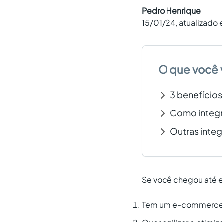
Pedro Henrique
15/01/24
, atualizado
O que você 
3 benefício
Como integr
Outras integ
Se você chegou até e
Tem um e-commerce na