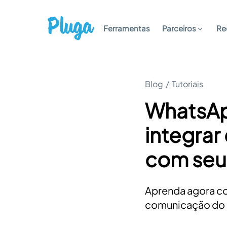
Ferramentas
Parceiros
Re
Blog
/
Tutoriais
WhatsAp
integrar
com seus
Aprenda agora co
comunicação do 