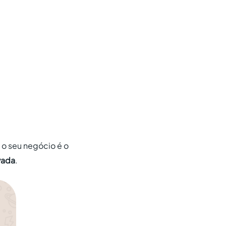
 o seu negócio é o
vada
.