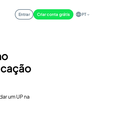
Entrar
Criar conta grátis
PT
mo
nicação
dar um UP na