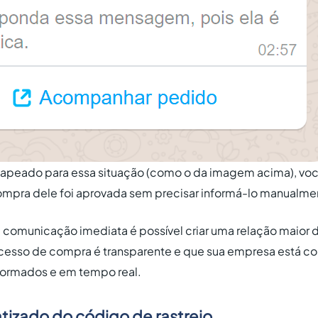
peado para essa situação (como o da imagem acima), voc
compra dele foi aprovada sem precisar informá-lo manualme
 comunicação imediata é possível criar uma relação maior 
cesso de compra é transparente e que sua empresa está 
nformados e em tempo real.
tizado do código de rastreio