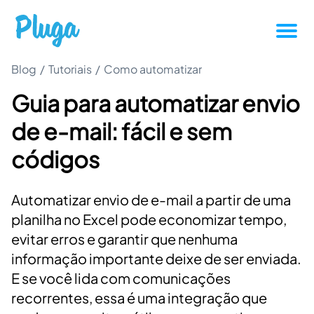
Blog
/
Tutoriais
/
Como automatizar
Tutoriais
Guia para automatizar envio
Produtividade
de e-mail: fácil e sem
Novidades da Pluga
códigos
Casos de sucesso
Automatizar envio de e-mail a partir de uma
planilha no Excel pode economizar tempo,
Outros
evitar erros e garantir que nenhuma
informação importante deixe de ser enviada.
E se você lida com comunicações
Entrar
recorrentes, essa é uma integração que