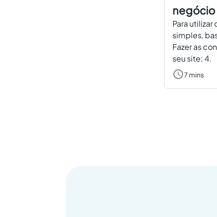
negócio
Para utilizar
simples, bas
Fazer as con
seu site; 4.
7 mins