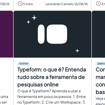
/08/16
5 mins
Leonardo Camelo,
16/08/16
4 
outros
para 
Typeform: o que é? Entenda
Com
tudo sobre a ferramenta de
mar
pesquisas online
con
m
O que é Typeform? Aprenda a usar a
bas
e uma
ferramenta em poucos passos: 1. Entre
Veja 
 ser
no Typeform; 2. Crie um Workspace; 3.
elega