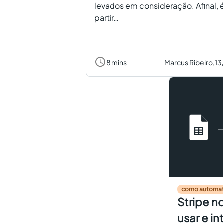
levados em consideração. Afinal, é
partir…
8 mins
Marcus Ribeiro,
13
como automat
Stripe no
usar e in