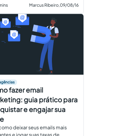
mins
Marcus Ribeiro,
09/08/16
agências
o fazer email
keting: guia prático para
quistar e engajar sua
e
como deixar seus emails mais
ntes e jogar suas taxas de