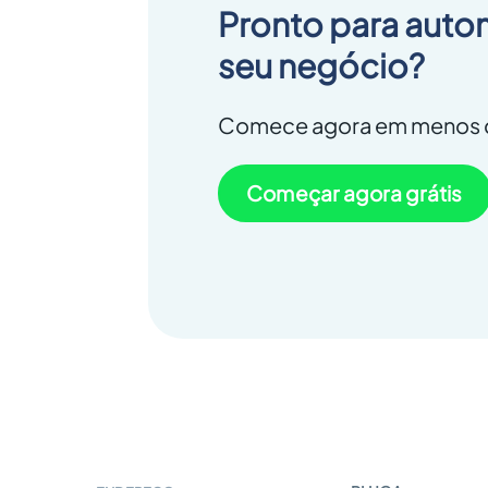
Pronto para auto
seu negócio?
Comece agora em menos d
Começar agora grátis