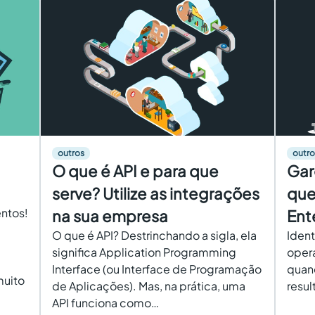
outros
outro
O que é API e para que
Gar
serve? Utilize as integrações
que
ntos!
na sua empresa
Ent
O que é API? Destrinchando a sigla, ela
Ident
significa Application Programming
opera
Interface (ou Interface de Programação
quand
muito
de Aplicações). Mas, na prática, uma
resul
API funciona como…