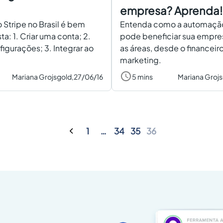
empresa? Aprenda!
 o Stripe no Brasil é bem
Entenda como a automação
ta: 1. Criar uma conta; 2.
pode beneficiar sua empre
figurações; 3. Integrar ao
as áreas, desde o financeir
marketing.
Mariana Grojsgold,
27/06/16
5 mins
Mariana Grojs
1
…
34
35
36