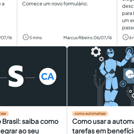
 a
Comece um novo formulário;
desc
para 
um e
passo
/07/16
5 mins
Marcus Ribeiro,
06/07/16
6 
izar
como automatizar
 Brasil: saiba como
Como usar a autom
tegrar ao seu
tarefas em benefíci