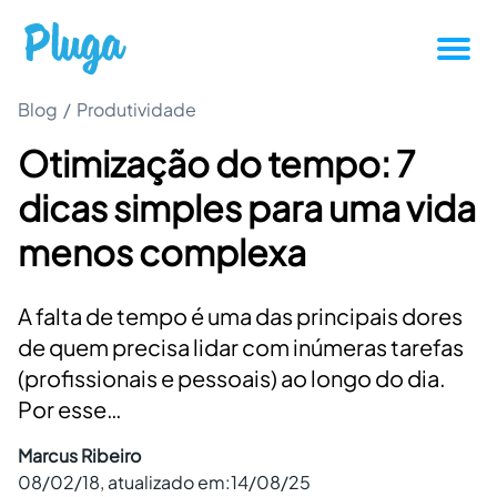
Blog
/
Produtividade
Tutoriais
Otimização do tempo: 7
Produtividade
dicas simples para uma vida
Novidades da Pluga
menos complexa
Casos de sucesso
A falta de tempo é uma das principais dores
de quem precisa lidar com inúmeras tarefas
Outros
(profissionais e pessoais) ao longo do dia.
Por esse…
Entrar
Marcus Ribeiro
08/02/18
, atualizado em:
14/08/25