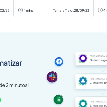
/02/25
4 mins
Tamara Traldi,
28/09/23
4 
matizar
e 2 minutos!