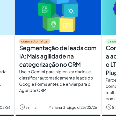
como automatizar
casos
Segmentação de leads com
Com
IA: Mais agilidade na
a a
categorização no CRM
o L
cada
Use o Gemini para higienizar dados e
Plu
classificar automaticamente leads do
Parce
.
Google Forms antes de enviar para o
como 
Agendor CRM.
melho
com 
/03/26
5 mins
Mariana Grojsgold,
25/02/26
5 