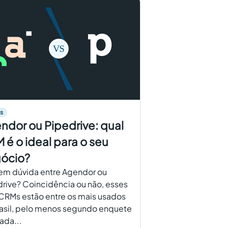
s
ndor ou Pipedrive: qual
 é o ideal para o seu
ócio?
em dúvida entre Agendor ou
rive? Coincidência ou não, esses
CRMs estão entre os mais usados
rasil, pelo menos segundo enquete
zada...