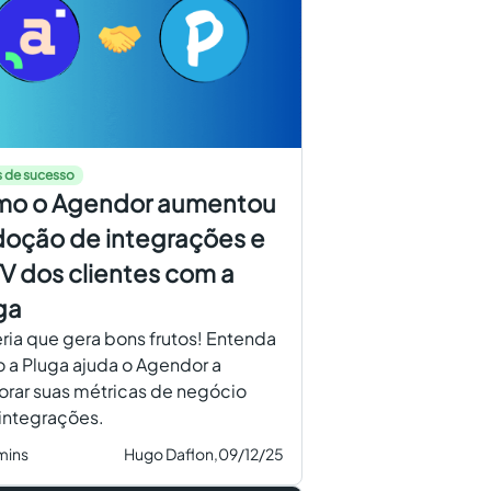
 de sucesso
o o Agendor aumentou
doção de integrações e
TV dos clientes com a
ga
ria que gera bons frutos! Entenda
a Pluga ajuda o Agendor a
rar suas métricas de negócio
integrações.
mins
Hugo Daflon,
09/12/25