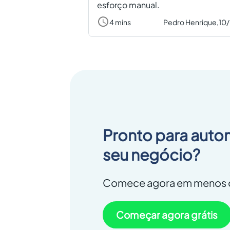
esforço manual.
4 mins
Pedro Henrique,
10
Pronto para auto
seu negócio?
Comece agora em menos d
Começar agora grátis