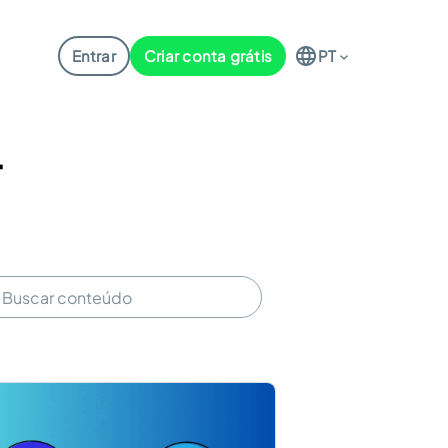
Entrar
Criar conta grátis
PT
r