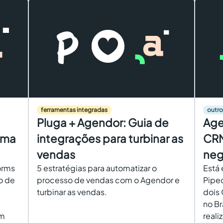
ferramentas integradas
outro
Pluga + Agendor: Guia de
Age
rma
integrações para turbinar as
CRM
vendas
neg
orms
5 estratégias para automatizar o
Está 
o de
processo de vendas com o Agendor e
Piped
turbinar as vendas.
dois 
no B
em
reali