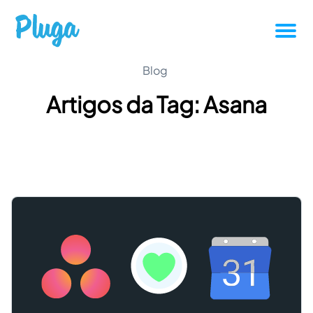
Tutoriais
Blog
Artigos da Tag: Asana
Produtividade
Novidades da Pluga
Casos de sucesso
Outros
Entrar