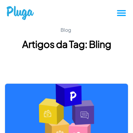
Tutoriais
Blog
Artigos da Tag: Bling
Produtividade
Novidades da Pluga
Casos de sucesso
Outros
Entrar