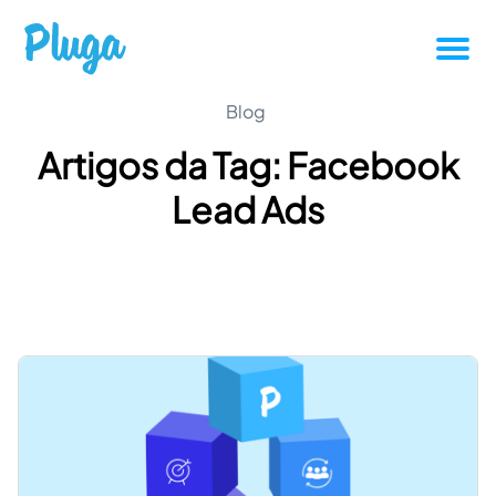
Tutoriais
Blog
Artigos da Tag: Facebook
Produtividade
Lead Ads
Novidades da Pluga
Casos de sucesso
Outros
Entrar