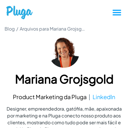
Tutoriais
Blog
/
Arquivos para Mariana Grojsgold
Produtividade
Novidades da Pluga
Mariana Grojsgold
Casos de sucesso
Outros
Product Marketing da Pluga
LinkedIn
Designer, empreendedora, gatófila, mãe, apaixonada
Entrar
por marketing e na Pluga conecto nosso produto aos
clientes, mostrando como tudo pode ser mais fácil e