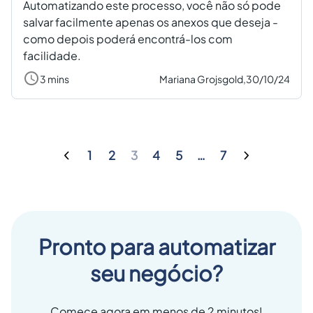
Automatizando este processo, você não só pode
salvar facilmente apenas os anexos que deseja -
como depois poderá encontrá-los com
facilidade.
3 mins
Mariana Grojsgold,
30/10/24
1
2
3
4
5
…
7
Pronto para automatizar
seu negócio?
Comece agora em menos de 2 minutos!