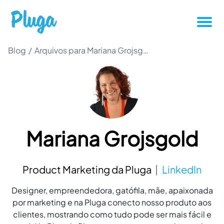
Tutoriais
Blog
/
Arquivos para Mariana Grojsgold
Produtividade
Novidades da Pluga
Mariana Grojsgold
Casos de sucesso
Outros
Product Marketing da Pluga
LinkedIn
Designer, empreendedora, gatófila, mãe, apaixonada
Entrar
por marketing e na Pluga conecto nosso produto aos
clientes, mostrando como tudo pode ser mais fácil e