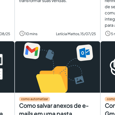
transformar suas vendas.
nenh
de se
comu
integ
para 
08/25
10 mins
Letícia Mattos,
15/07/25
5 
como automatizar
como
Como salvar anexos de e-
Com
a
mails em uma pasta
Gma