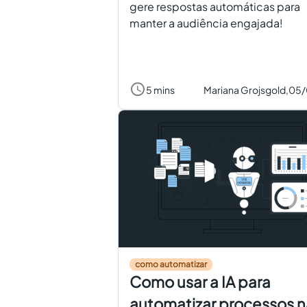
gere respostas automáticas para
manter a audiência engajada!
5 mins
Mariana Grojsgold,
05/
como automatizar
Como usar a IA para
automatizar processos n