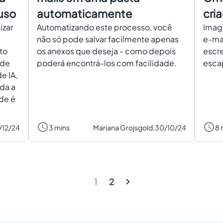
uso
automaticamente
cri
izar
Automatizando este processo, você
Imagi
não só pode salvar facilmente apenas
e-mai
to
os anexos que deseja - como depois
escre
 de
poderá encontrá-los com facilidade.
escap
e IA,
da a
de é
/12/24
3 mins
Mariana Grojsgold,
30/10/24
8 
1
2