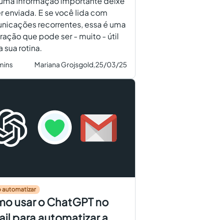
uma informação importante deixe
r enviada. E se você lida com
nicações recorrentes, essa é uma
ração que pode ser - muito - útil
a sua rotina.
mins
Mariana Grojsgold,
25/03/25
 automatizar
o usar o ChatGPT no
il para automatizar a