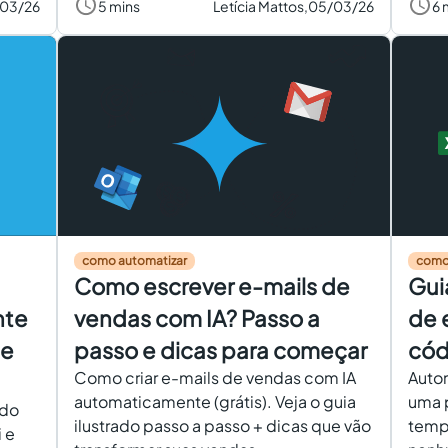
/03/26
5 mins
Letícia Mattos,
05/03/26
6 
como automatizar
como
Como escrever e-mails de
Gui
nte
vendas com IA? Passo a
de 
le
passo e dicas para começar
cód
Como criar e-mails de vendas com IA
Autom
automaticamente (grátis). Veja o guia
uma 
 do
ilustrado passo a passo + dicas que vão
tempo
 e