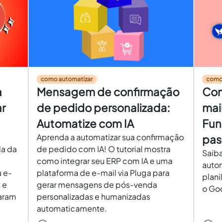
como automatizar
como
a
Mensagem de confirmação
Com
r
de pedido personalizada:
mai
Automatize com IA
Fun
Aprenda a automatizar sua confirmação
pas
a da
de pedido com IA! O tutorial mostra
Saiba
como integrar seu ERP com IA e uma
auto
u e-
plataforma de e-mail via Pluga para
plani
 e
gerar mensagens de pós-venda
o Go
aram
personalizadas e humanizadas
automaticamente.